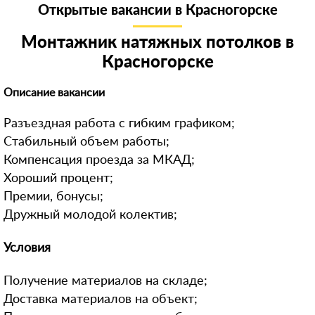
Открытые вакансии в Красногорске
8 (916) 740-**-*1
Скрыть
898522***68
Монтажник натяжных потолков в
Красногорске
90674***78
892532***70
Описание вакансии
+7 (926) 586-**-*3
Разъездная работа с гибким графиком;
8 (962) 966-**-*7
Стабильный объем работы;
899984***13
Компенсация проезда за МКАД;
Хороший процент;
+791754***74
Премии, бонусы;
+791628***10
Дружный молодой колектив;
896851***98
Условия
+796715***87
98531***92
Получение материалов на складе;
8 (964) 290-**-*3
Доставка материалов на объект;