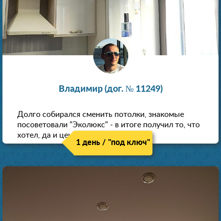
Владимир (дог. № 11249)
Долго собирался сменить потолки, знакомые
посоветовали "Эколюкс" - в итоге получил то, что
хотел, да и цена нормальная.
1 день / "под ключ"