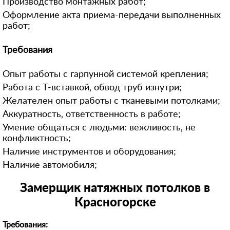
Производство монтажных работ;
8 (964) 764-**-*8
Оформление акта приема-передачи выполненных
91615***12
работ;
+792628***88
Требования
849974***17
+7 (926) 940-**-*7
Опыт работы с гарпунной системой крепления;
896399***00
Работа с Т-вставкой‚ обвод труб изнутри;
Желателен опыт работы с тканевыми потолками;
849556***72
Аккуратность‚ ответственность в работе;
Умение общаться с людьми: вежливость‚ не
конфликтность;
Наличие инструментов и оборудования;
Наличие автомобиля;
Замерщик натяжных потолков в
Красногорске
Требования: