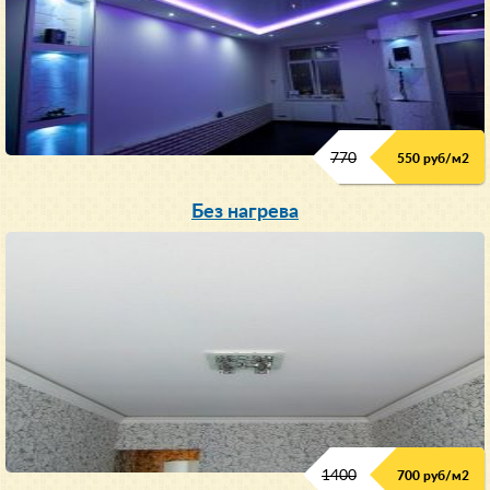
770
550 руб/м
2
Без нагрева
1400
700 руб/м2