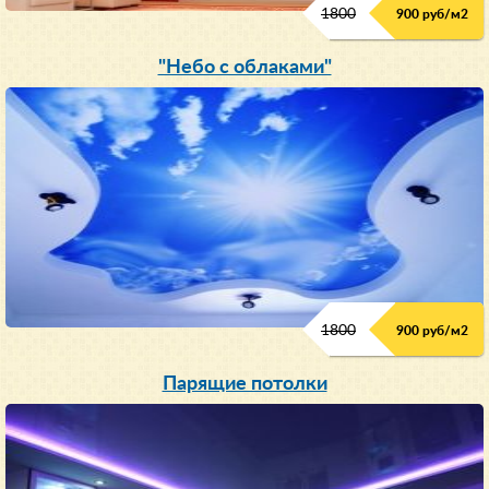
1800
900 руб/м
2
"Небо с облаками"
1800
900 руб/м
2
Парящие потолки