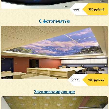
800
990 руб/м
2
С фотопечатью
2000
900 руб/м
2
Звукоизолирующие