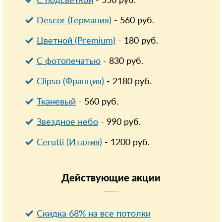
С подсветкой
-
550
руб.
Descor (Германия)
-
560
руб.
Цветной (Premium)
-
180
руб.
С фотопечатью
-
830
руб.
Clipso (Франция)
-
2180
руб.
Тканевый
-
560
руб.
Звездное небо
-
990
руб.
Cerutti (Италия)
-
1200
руб.
Действующие
акции
Скидка 68% на все потолки