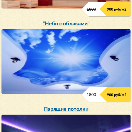
1800
900 руб/м
2
"Небо с облаками"
1800
900 руб/м
2
Парящие потолки