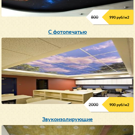
800
990 руб/м
2
С фотопечатью
2000
900 руб/м
2
Звукоизолирующие