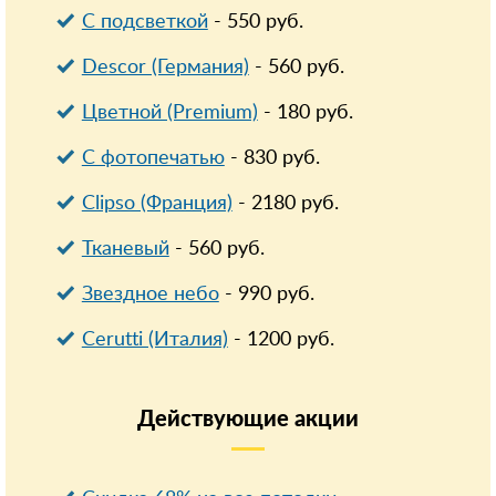
С подсветкой
-
550
руб.
Descor (Германия)
-
560
руб.
Цветной (Premium)
-
180
руб.
С фотопечатью
-
830
руб.
Clipso (Франция)
-
2180
руб.
Тканевый
-
560
руб.
Звездное небо
-
990
руб.
Cerutti (Италия)
-
1200
руб.
Действующие
акции