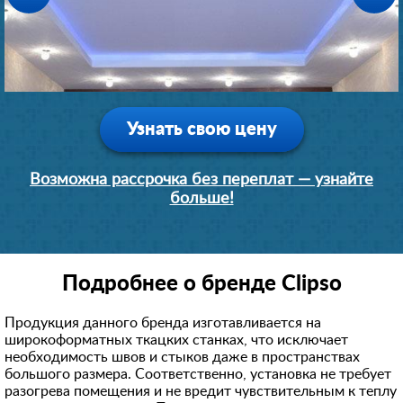
1 день
1 день
1 день
1 день
12600 руб.
7500 руб.
8000 руб.
9000 руб.
Узнать свою цену
Возможна рассрочка без переплат — узнайте
больше!
Подробнее о бренде Clipso
Продукция данного бренда изготавливается на
широкоформатных ткацких станках, что исключает
необходимость швов и стыков даже в пространствах
большого размера. Соответственно, установка не требует
разогрева помещения и не вредит чувствительным к теплу