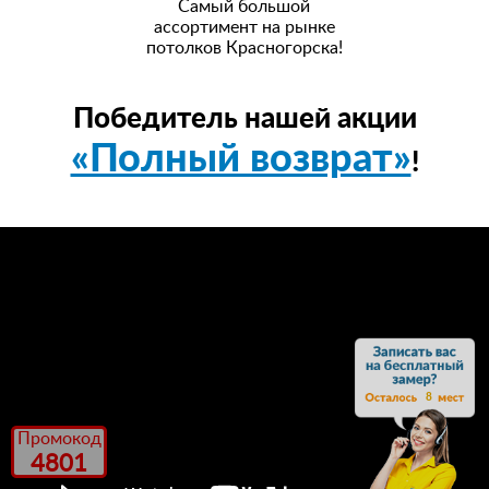
Самый большой
ассортимент на рынке
потолков Красногорска!
Победитель нашей акции
«Полный возврат»
!
8
Промокод
4801