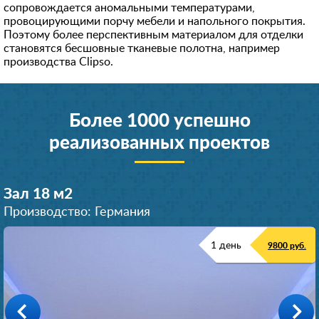
сопровождается аномальными температурами,
провоцирующими порчу мебели и напольного покрытия.
Поэтому более перспективным материалом для отделки
становятся бесшовные тканевые полотна, например
производства Clipso.
Более 1000 успешно
реализованных проектов
Зал 18 м
2
Производство: Германия
1 день
9800 руб.
Коридор 12 м
Гостиная 16 м
Гостиная 18 м
Кухня 13 м
2
2
2
2
Производство: Германия
Производство: Германия
Производство: Германия
Производство: Германия