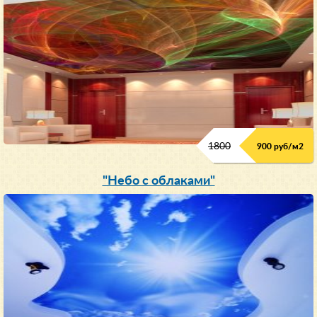
1800
900 руб/м
2
"Небо с облаками"