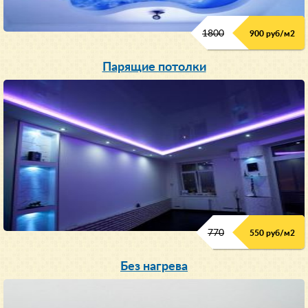
1800
900 руб/м
2
Парящие потолки
770
550 руб/м
2
Без нагрева