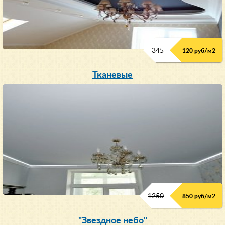
345
120 руб/м
2
Тканевые
1250
850 руб/м
2
"Звездное небо"