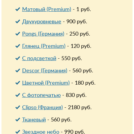
Матовый (Premium)
-
1
руб.
Двухуровневые
-
900
руб.
Pongs (Германия)
-
250
руб.
Глянец (Premium)
-
120
руб.
С подсветкой
-
550
руб.
Descor (Германия)
-
560
руб.
Цветной (Premium)
-
180
руб.
С фотопечатью
-
830
руб.
Clipso (Франция)
-
2180
руб.
Тканевый
-
560
руб.
Звездное небо
-
990
руб.