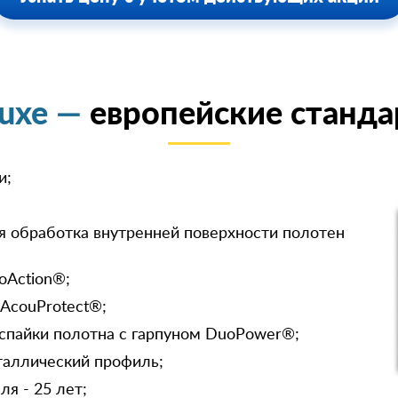
luxe —
европейские станда
и;
я обработка внутренней поверхности полотен
oAction®;
 AcouProtect®;
спайки полотна с гарпуном DuoPower®;
таллический профиль;
я - 25 лет;