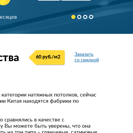
890366***24
8 (926) 64*-43-65
месяцев
+7 (920) 824-**-*4
8 (916) 740-**-*1
898522***68
90674***78
Заказать
ства
60 руб./м
2
Скрыть
со скидкой
892532***70
+7 (926) 586-**-*3
8 (962) 966-**-*7
899984***13
 категории натяжных потолков, сейчас
рии Китая находятся фабрики по
+791754***74
+791628***10
 сравнялись в качестве с
896851***98
у Вы можете быть уверены, что она
ть на три типа – глянцевые, сатиновые
+796715***87