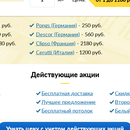
м
Цена:
от 1 до 1100 р
1
руб.
Pongs (Германия)
-
250
руб.
0
руб.
Descor (Германия)
-
560
руб.
80
руб.
Clipso (Франция)
-
2180
руб.
Cerutti (Италия)
-
1200
руб.
Действующие
акции
и
Бесплатная доставка
Cкидк
Лучшее предложение
Второ
Бесплатный потолок
Белый
Узнать цену с учетом действующих акций