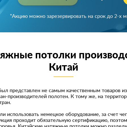
Успейте зарезервировать скидку!
*Акцию можно зарезервировать на срок до 2-х 
яжные потолки производ
Китай
 был представлен не самым качественным товаров из
ран-производит
елей полотен. К тому же, на террито
тран.
и использовать немецкое оборудование, за счет чего
кция проходит обязательную сертификацию, поэтом
доровья. Китайские натяжные потолки можно раздели