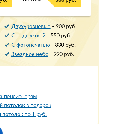
Монтаж:
уб.
360 руб.
Двухуровневые
-
900
руб.
С подсветкой
-
550
руб.
С фотопечатью
-
830
руб.
Звездное небо
-
990
руб.
а пенсионерам
й потолок в подарок
 потолок по 1 руб.