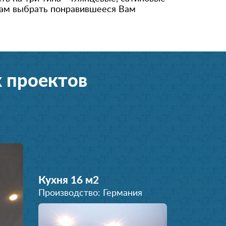
Вам выбрать понравившееся Вам
98531***92
8 (964) 290-**-*3
8 (964) 764-**-*8
91615***12
 проектов
+792628***88
849974***17
+7 (926) 940-**-*7
896399***00
849556***72
Кухня 16 м
2
Производство: Германия