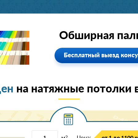
Обширная пали
Бесплатный выезд консу
цен
на натяжные потолки в
2