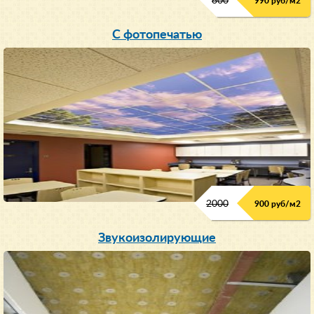
800
990 руб/м
2
С фотопечатью
2000
900 руб/м
2
Звукоизолирующие