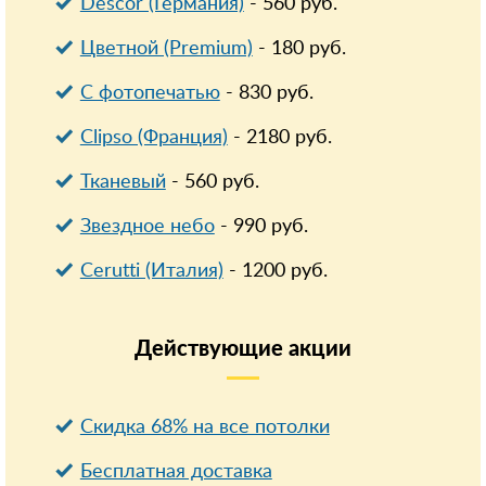
Descor (Германия)
-
560
руб.
Цветной (Premium)
-
180
руб.
С фотопечатью
-
830
руб.
Clipso (Франция)
-
2180
руб.
Тканевый
-
560
руб.
Звездное небо
-
990
руб.
Cerutti (Италия)
-
1200
руб.
Действующие
акции
Скидка 68% на все потолки
Бесплатная доставка