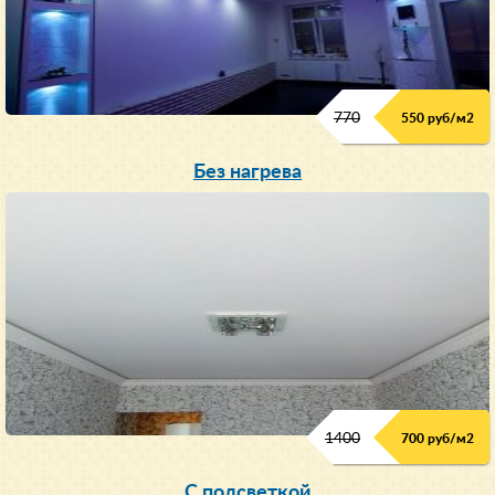
770
550 руб/м
2
Без нагрева
1400
700 руб/м2
С подсветкой