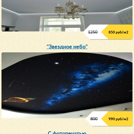
1250
850 руб/м
2
"Звездное небо"
800
990 руб/м
2
С фотопечатью