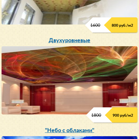
1600
800 руб./м2
Двухуровневые
1800
900 руб/м
2
"Небо с облаками"