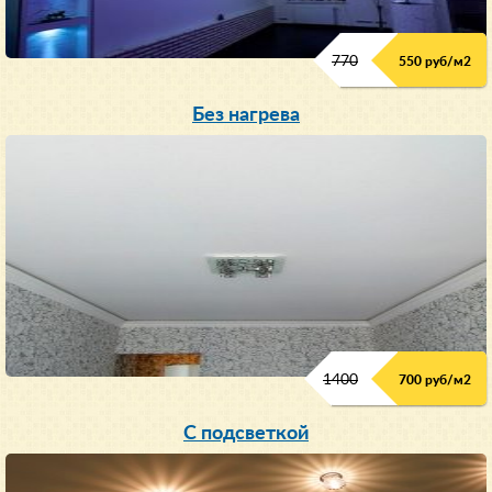
770
550 руб/м
2
Без нагрева
1400
700 руб/м2
С подсветкой