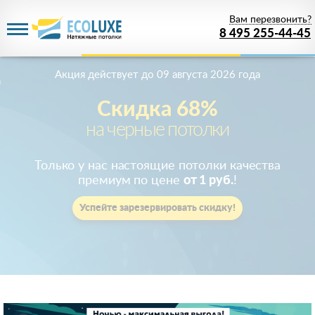
Вам перезвонить?
8 495 255-44-45
Акция действует
до 09 августа 2026 года
Скидка 68%
на черные потолки
Только у нас настоящие потолки качества
премиум по цене
от 1 руб.
!
Успейте зарезервировать скидку!