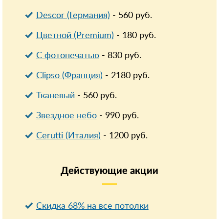
Descor (Германия)
-
560
руб.
Цветной (Premium)
-
180
руб.
С фотопечатью
-
830
руб.
Clipso (Франция)
-
2180
руб.
Тканевый
-
560
руб.
Звездное небо
-
990
руб.
Cerutti (Италия)
-
1200
руб.
Действующие
акции
Скидка 68% на все потолки