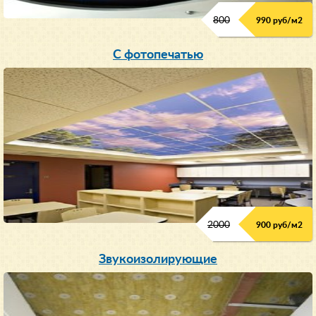
800
990 руб/м
2
С фотопечатью
2000
900 руб/м
2
Звукоизолирующие