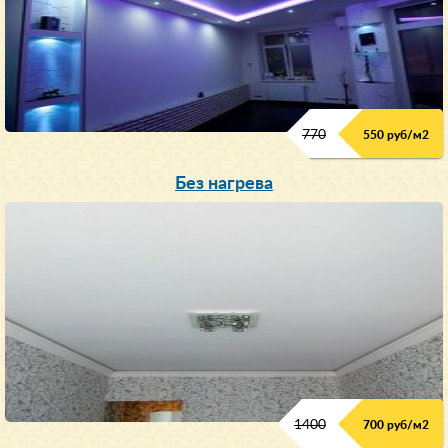
770
550 руб/м
2
Без нагрева
1400
700 руб/м2