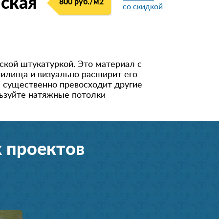
ская
800 руб./м2
со скидкой
кой штукатуркой. Это материал с
илища и визуально расширит его
я существенно превосходит другие
льзуйте натяжные потолки
 проектов