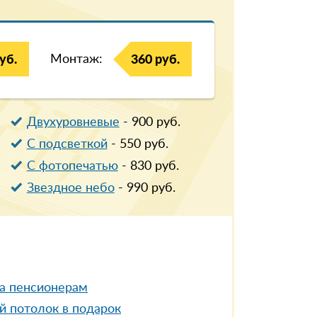
Монтаж:
уб.
360 руб.
Двухуровневые
-
900
руб.
С подсветкой
-
550
руб.
С фотопечатью
-
830
руб.
Звездное небо
-
990
руб.
а пенсионерам
й потолок в подарок