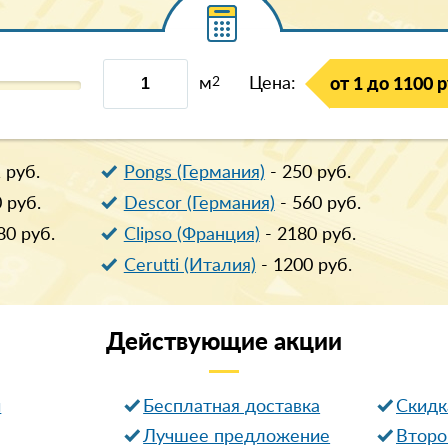
м
2
Цена:
от 1 до 1100 р
1
руб.
Pongs (Германия)
-
250
руб.
0
руб.
Descor (Германия)
-
560
руб.
80
руб.
Clipso (Франция)
-
2180
руб.
Cerutti (Италия)
-
1200
руб.
Действующие
акции
и
Бесплатная доставка
Cкидк
Лучшее предложение
Второ