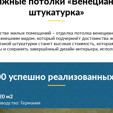
яжные потолки «Венециан
штукатурка»
стве жилых помещений – отделка потолка венецианс
 внешним видом, который подчеркнёт достоинства ж
акой штукатурки станет высокая стоимость, котора
ы и сохранить завершённый дизайн интерьера, испо
00 успешно реализованных
20 м
2
зводство: Германия