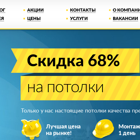
ОГ
АКЦИИ
КОНТАКТЫ
О КОМПАН
ЕЯ
ЦЕНЫ
УСЛУГИ
ВАКАНСИИ
Скидка 68%
на потолки
Только у нас настоящие потолки качества п
Лучшая цена
Монта
на рынке!
1 день