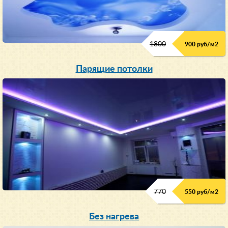
1800
900 руб/м
2
Парящие потолки
770
550 руб/м
2
Без нагрева