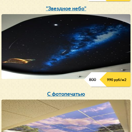
"Звездное небо"
800
990 руб/м
2
С фотопечатью