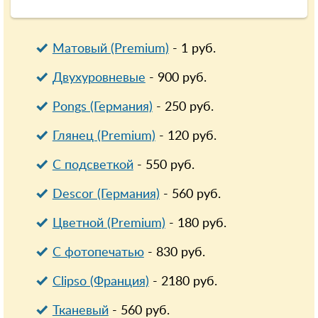
Матовый (Premium)
-
1
руб.
Двухуровневые
-
900
руб.
Pongs (Германия)
-
250
руб.
Глянец (Premium)
-
120
руб.
С подсветкой
-
550
руб.
Descor (Германия)
-
560
руб.
Цветной (Premium)
-
180
руб.
С фотопечатью
-
830
руб.
Clipso (Франция)
-
2180
руб.
Тканевый
-
560
руб.