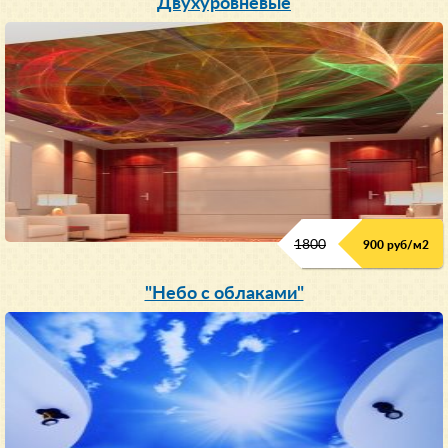
Двухуровневые
1800
900 руб/м
2
"Небо с облаками"