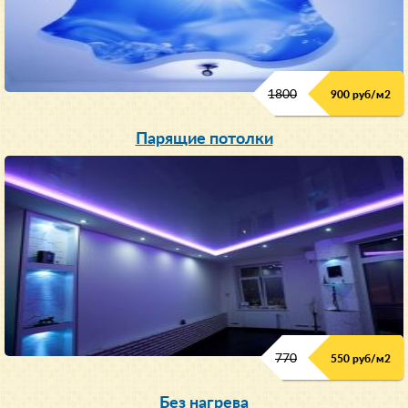
1800
900 руб/м
2
Парящие потолки
770
550 руб/м
2
Без нагрева