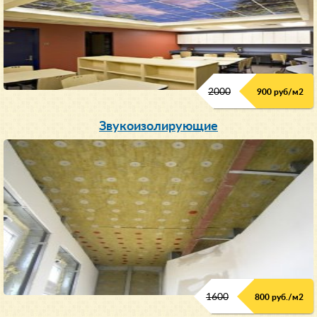
2000
900 руб/м
2
Звукоизолирующие
1600
800 руб./м2