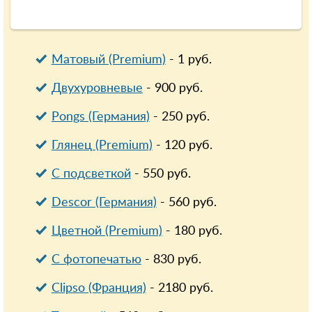
Матовый (Premium)
-
1
руб.
Двухуровневые
-
900
руб.
Pongs (Германия)
-
250
руб.
Глянец (Premium)
-
120
руб.
С подсветкой
-
550
руб.
Descor (Германия)
-
560
руб.
Цветной (Premium)
-
180
руб.
С фотопечатью
-
830
руб.
Clipso (Франция)
-
2180
руб.