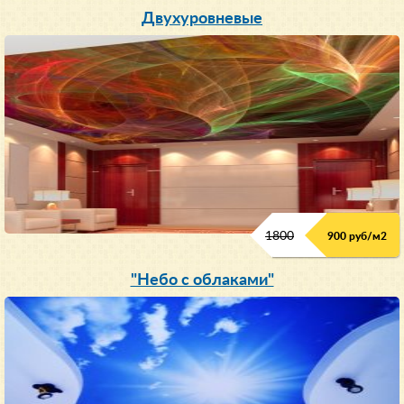
Двухуровневые
1800
900 руб/м
2
"Небо с облаками"