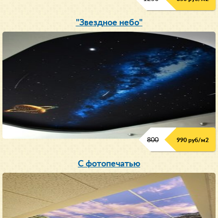
"Звездное небо"
800
990 руб/м
2
С фотопечатью