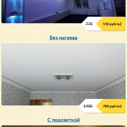
770
550 руб/м
2
Без нагрева
1400
700 руб/м2
С подсветкой