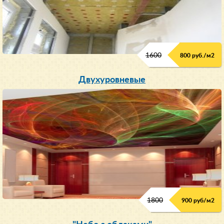
1600
800 руб./м2
Двухуровневые
1800
900 руб/м
2