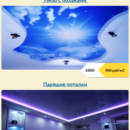
"Небо с облаками"
1800
900 руб/м
2
Парящие потолки