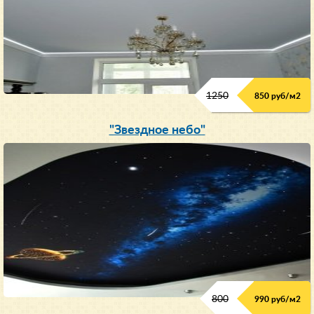
1250
850 руб/м
2
"Звездное небо"
800
990 руб/м
2