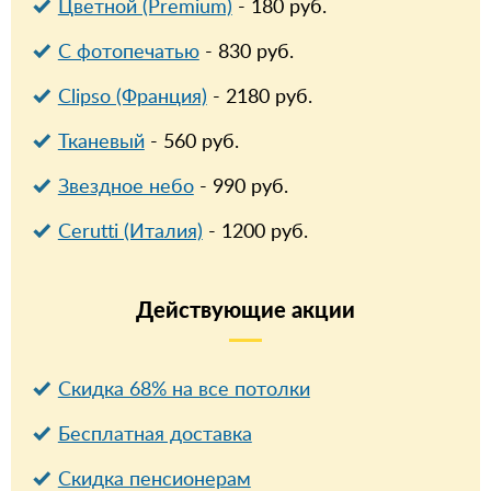
Цветной (Premium)
-
180
руб.
С фотопечатью
-
830
руб.
Clipso (Франция)
-
2180
руб.
Тканевый
-
560
руб.
Звездное небо
-
990
руб.
Cerutti (Италия)
-
1200
руб.
Действующие
акции
Скидка 68% на все потолки
Бесплатная доставка
Cкидка пенсионерам