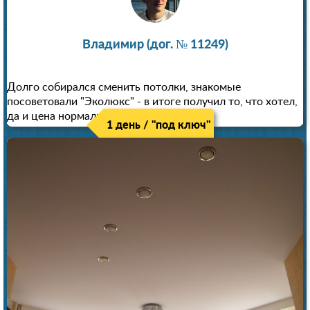
Владимир (дог. № 11249)
Долго собирался сменить потолки, знакомые
посоветовали "Эколюкс" - в итоге получил то, что хотел,
да и цена нормальная.
1 день / "под ключ"