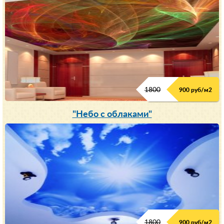
1800
900 руб/м
2
"Небо с облаками"
1800
900 руб/м
2