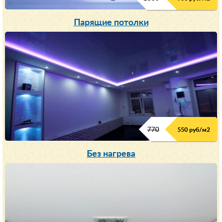
Парящие потолки
770
550 руб/м
2
Без нагрева