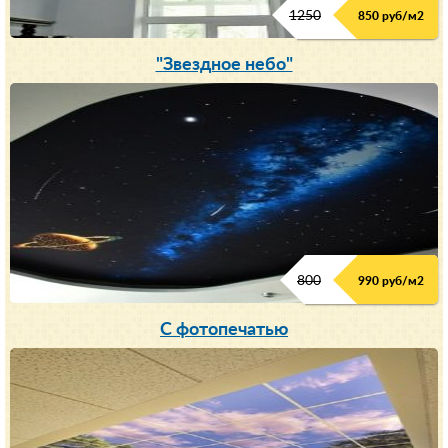
1250
850 руб/м
2
"Звездное небо"
800
990 руб/м
2
С фотопечатью