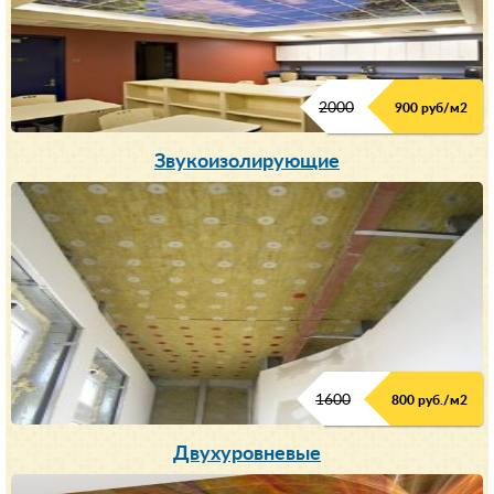
2000
900 руб/м
2
Звукоизолирующие
1600
800 руб./м2
Двухуровневые