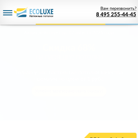
Вам перезвонить?
8 495 255-44-45
Акция действует
до 07 августа 2026 года
Скидка 68%
на парящие потолки
Только у нас настоящие потолки качества
премиум по цене
от 1 руб.
!
Успейте зарезервировать скидку!