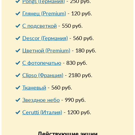
Pongs (Германия)
-
250
руб.
Глянец (Premium)
-
120
руб.
С подсветкой
-
550
руб.
Descor (Германия)
-
560
руб.
Цветной (Premium)
-
180
руб.
С фотопечатью
-
830
руб.
Clipso (Франция)
-
2180
руб.
Тканевый
-
560
руб.
Звездное небо
-
990
руб.
Cerutti (Италия)
-
1200
руб.
Действующие
акции