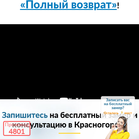
«Полный возврат»
!
9
Запишитесь
на бесплатный замер и
консультацию в Красногорске
Промокод
4801