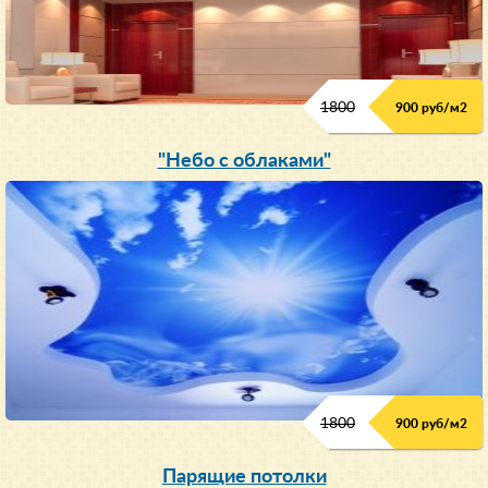
1800
900 руб/м
2
"Небо с облаками"
1800
900 руб/м
2
Парящие потолки