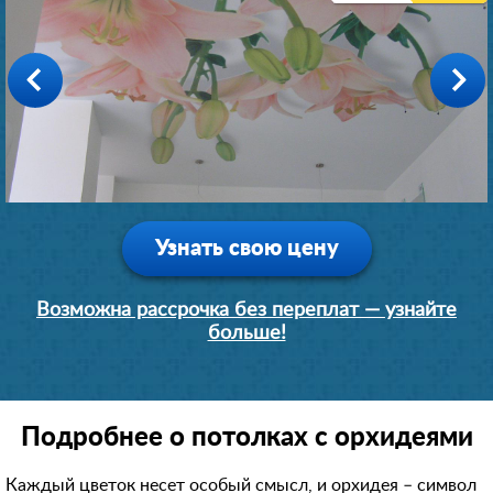
Производство: Германия
Производство: Германия
Производство: Германия
Производство: Германия
Производство: Германия
1 день
1 день
1 день
1 день
1 день
6700 руб.
4500 руб.
5800 руб.
7700 руб.
5500 руб.
Узнать свою цену
Возможна рассрочка без переплат — узнайте
больше!
Подробнее о потолках с орхидеями
Каждый цветок несет особый смысл, и орхидея – символ