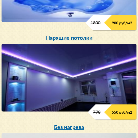
1800
900 руб/м
2
Парящие потолки
770
550 руб/м
2
Без нагрева