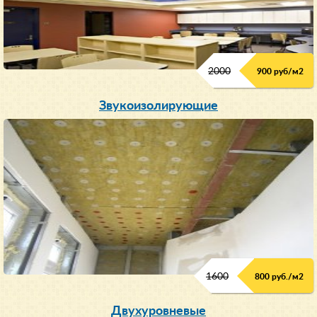
2000
900 руб/м
2
Звукоизолирующие
1600
800 руб./м2
Двухуровневые