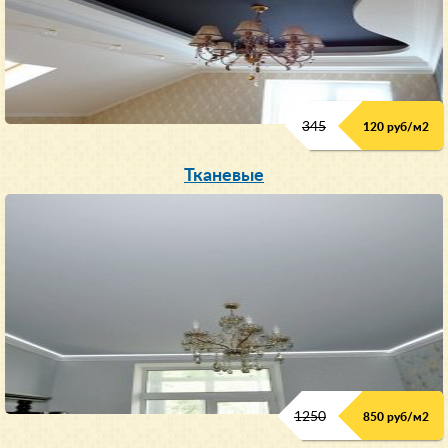
345
120 руб/м
2
Тканевые
1250
850 руб/м
2