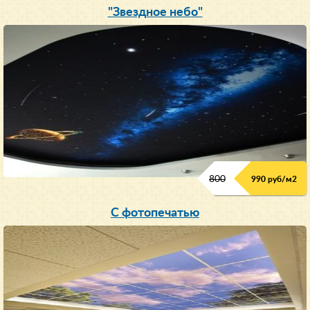
"Звездное небо"
800
990 руб/м
2
С фотопечатью