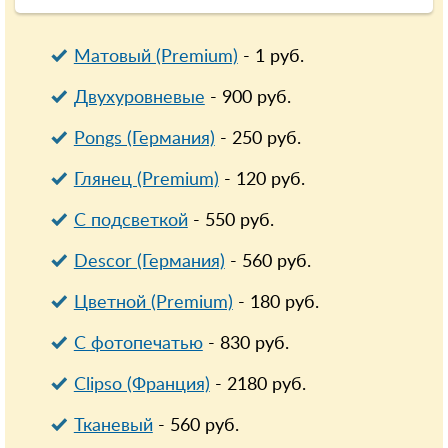
Матовый (Premium)
-
1
руб.
Двухуровневые
-
900
руб.
Pongs (Германия)
-
250
руб.
Глянец (Premium)
-
120
руб.
С подсветкой
-
550
руб.
Descor (Германия)
-
560
руб.
Цветной (Premium)
-
180
руб.
С фотопечатью
-
830
руб.
Clipso (Франция)
-
2180
руб.
Тканевый
-
560
руб.