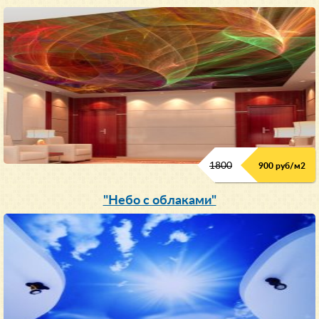
1800
900 руб/м
2
"Небо с облаками"