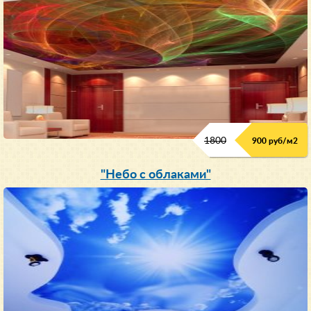
1800
900 руб/м
2
"Небо с облаками"