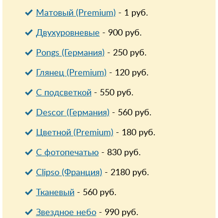
Матовый (Premium)
-
1
руб.
Двухуровневые
-
900
руб.
Pongs (Германия)
-
250
руб.
Глянец (Premium)
-
120
руб.
С подсветкой
-
550
руб.
Descor (Германия)
-
560
руб.
Цветной (Premium)
-
180
руб.
С фотопечатью
-
830
руб.
Clipso (Франция)
-
2180
руб.
Тканевый
-
560
руб.
Звездное небо
-
990
руб.