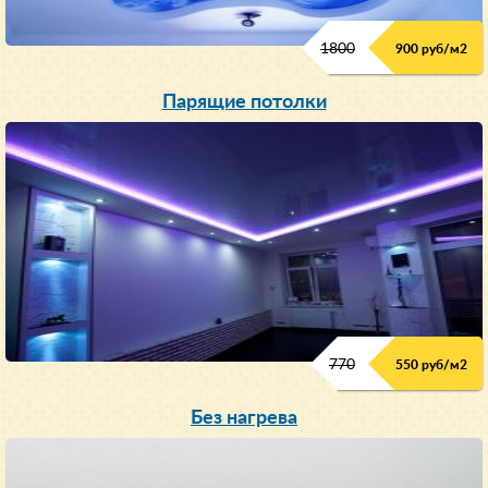
1800
900 руб/м
2
Парящие потолки
770
550 руб/м
2
Без нагрева