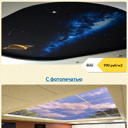
800
990 руб/м
2
С фотопечатью