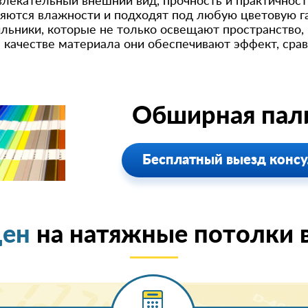
лекательный внешний вид, прочность и практичность
яются влажности и подходят под любую цветовую г
ьники, которые не только освещают пространство, 
м качестве материала они обеспечивают эффект, ср
Обширная пали
Бесплатный выезд консу
цен
на натяжные потолки в