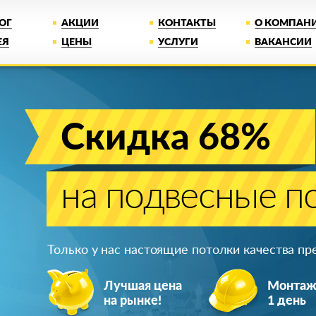
ОГ
АКЦИИ
КОНТАКТЫ
О КОМПАН
ЕЯ
ЦЕНЫ
УСЛУГИ
ВАКАНСИИ
Скидка 68%
на подвесные п
Только у нас настоящие потолки качества п
Лучшая цена
Монта
на рынке!
1 день