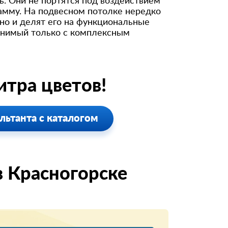
. Они не портятся под воздействием
амму. На подвесном потолке нередко
но и делят его на функциональные
авнимый только с комплексным
тра цветов!
льтанта с каталогом
 Красногорске