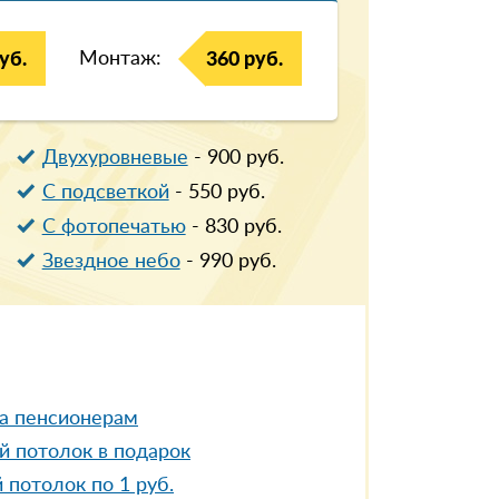
Монтаж:
уб.
360 руб.
Двухуровневые
-
900
руб.
С подсветкой
-
550
руб.
С фотопечатью
-
830
руб.
Звездное небо
-
990
руб.
а пенсионерам
й потолок в подарок
 потолок по 1 руб.