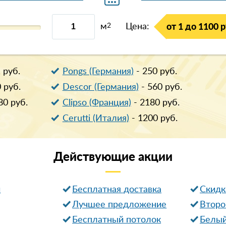
м
2
Цена:
от 1 до 1100 р
1
руб.
Pongs (Германия)
-
250
руб.
0
руб.
Descor (Германия)
-
560
руб.
80
руб.
Clipso (Франция)
-
2180
руб.
Cerutti (Италия)
-
1200
руб.
Действующие
акции
и
Бесплатная доставка
Cкидк
Лучшее предложение
Второ
Бесплатный потолок
Белый