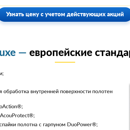
Узнать цену с учетом действующих акций
luxe —
европейские станда
и;
я обработка внутренней поверхности полотен
oAction®;
 AcouProtect®;
спайки полотна с гарпуном DuoPower®;