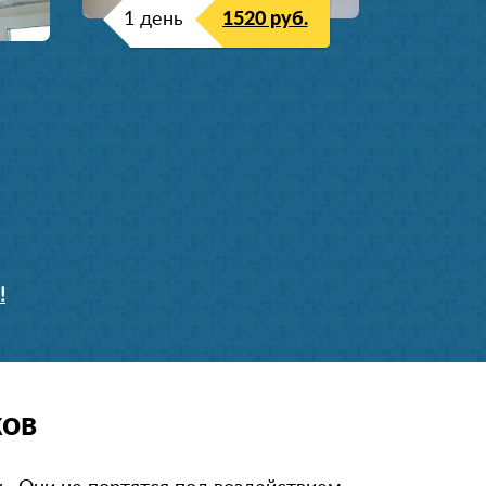
1 день
1520 руб.
!
ков