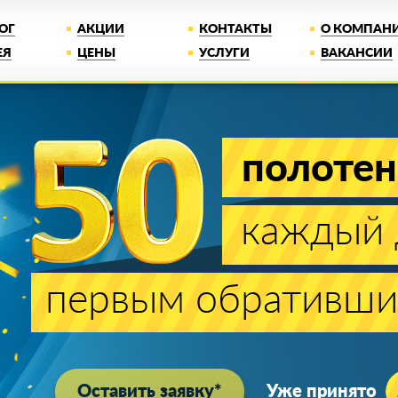
ОГ
АКЦИИ
КОНТАКТЫ
О КОМПАН
ЕЯ
ЦЕНЫ
УСЛУГИ
ВАКАНСИИ
полотен
каждый 
первым обративши
Оставить заявку*
Уже принято