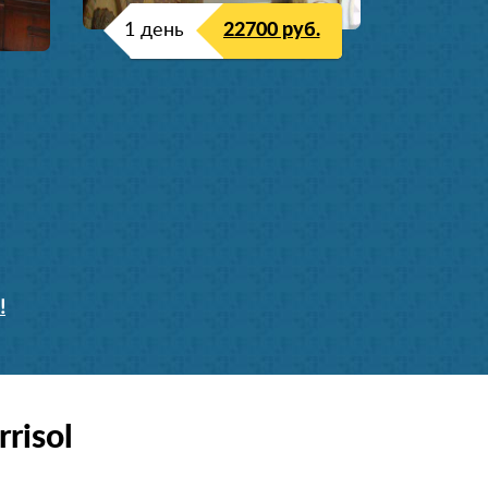
1 день
22700 руб.
!
risol