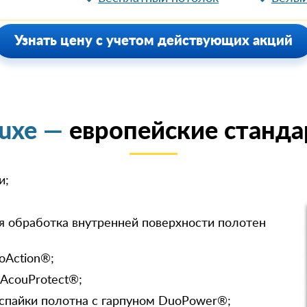
Узнать цену с учетом действующих акций
luxe —
европейские станда
и;
я обработка внутренней поверхности полотен
oAction®;
 AcouProtect®;
спайки полотна с гарпуном DuoPower®;