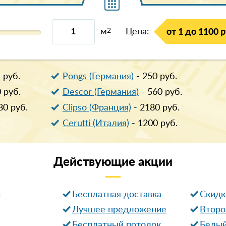
м
2
Цена:
от 1 до 1100 р
1
руб.
Pongs (Германия)
-
250
руб.
0
руб.
Descor (Германия)
-
560
руб.
80
руб.
Clipso (Франция)
-
2180
руб.
Cerutti (Италия)
-
1200
руб.
Действующие
акции
и
Бесплатная доставка
Cкидк
Лучшее предложение
Второ
Бесплатный потолок
Белый