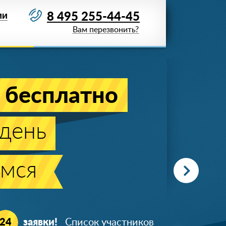
8 495 255-44-45
ИИ
Вам перезвонить?
 бесплатно
день
мся
+7 (919) 723-**-*5
24
заявки!
Список участников