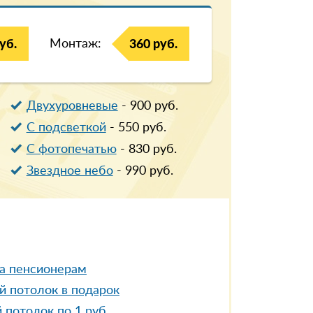
Монтаж:
уб.
360 руб.
Двухуровневые
-
900
руб.
С подсветкой
-
550
руб.
С фотопечатью
-
830
руб.
Звездное небо
-
990
руб.
а пенсионерам
й потолок в подарок
 потолок по 1 руб.