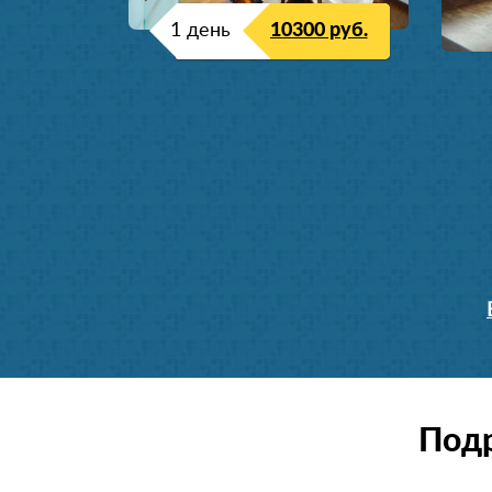
1 день
10300 руб.
Подр