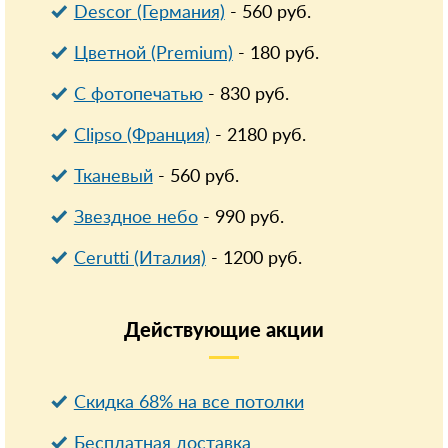
Descor (Германия)
-
560
руб.
Цветной (Premium)
-
180
руб.
С фотопечатью
-
830
руб.
Clipso (Франция)
-
2180
руб.
Тканевый
-
560
руб.
Звездное небо
-
990
руб.
Cerutti (Италия)
-
1200
руб.
Действующие
акции
Скидка 68% на все потолки
Бесплатная доставка