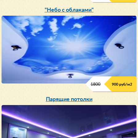
"Небо с облаками"
1800
900 руб/м
2
Парящие потолки