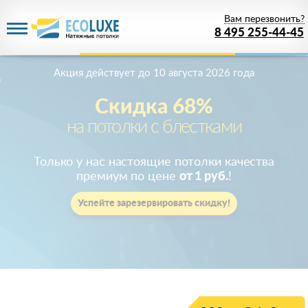
Вам перезвонить?
8 495 255-44-45
Акция действует
до 10 августа 2026 года
Скидка 68%
на потолки с блестками
Только у нас настоящие потолки качества
премиум по цене
от 1 руб.
!
Успейте зарезервировать скидку!