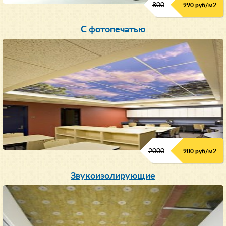
800
990 руб/м
2
С фотопечатью
2000
900 руб/м
2
Звукоизолирующие