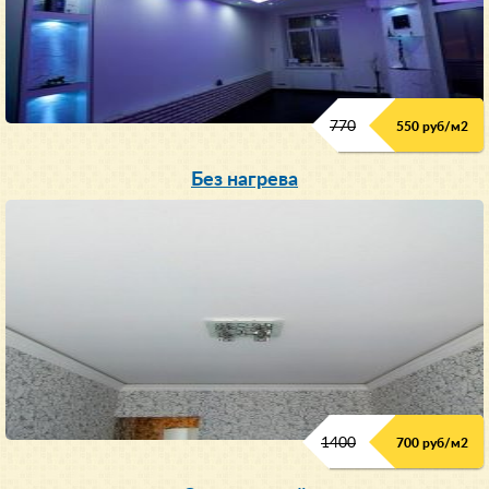
770
550 руб/м
2
Без нагрева
1400
700 руб/м2