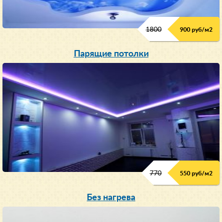
1800
900 руб/м
2
Парящие потолки
770
550 руб/м
2
Без нагрева