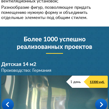
вентиляционных установок;
Разнообразие фигур, позволяющее придать
помещению нужную форму и объединить
отдельные элементы под общим стилем.
Более 1000 успешно
реализованных проектов
Детская 14 м
2
Производство: Германия
1 день
13300 руб.
Коридор 32 м
Коридор 38 м
Прихожая 10 м
Кухня 20 м
2
2
2
2
Производство: Германия
Производство: Германия
Производство: Германия
Производство: Германия