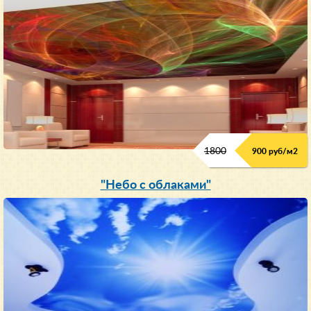
1800
900 руб/м
2
"Небо с облаками"