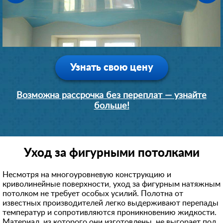
1 день
1 день
1 день
1 день
30400 руб.
36100 руб.
19000 руб.
9500 руб.
Узнать свою цену
Возможна рассрочка без переплат — узнайте
больше!
Уход за фигурными потолками
Несмотря на многоуровневую конструкцию и
криволинейные поверхности, уход за фигурным натяжным
потолком не требует особых усилий. Полотна от
известных производителей легко выдерживают перепады
температур и сопротивляются проникновению жидкости.
Материал, из которого они изготовлены, не выгорает под