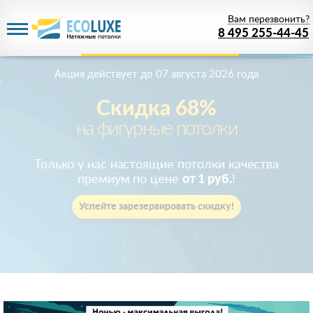
Вам перезвонить?
8 495 255-44-45
Акция действует
до 07 августа 2026 года
Скидка 68%
на фигурные потолки
Только у нас настоящие потолки качества
премиум по цене
от 1 руб.
!
Успейте зарезервировать скидку!