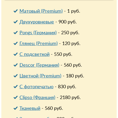
Матовый (Premium)
-
1
руб.
Двухуровневые
-
900
руб.
Pongs (Германия)
-
250
руб.
Глянец (Premium)
-
120
руб.
С подсветкой
-
550
руб.
Descor (Германия)
-
560
руб.
Цветной (Premium)
-
180
руб.
С фотопечатью
-
830
руб.
Clipso (Франция)
-
2180
руб.
Тканевый
-
560
руб.