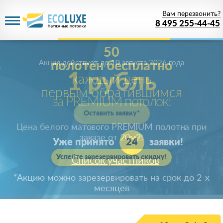
Вам перезвонить?
8 495 255-44-45
Акция действует
до 10 августа 2026 года
1 рубль
за PREMIUM потолок!
Цена белого матового PREMIUM полотна при
заказе от 20м
2
!
Успейте зарезервировать скидку!