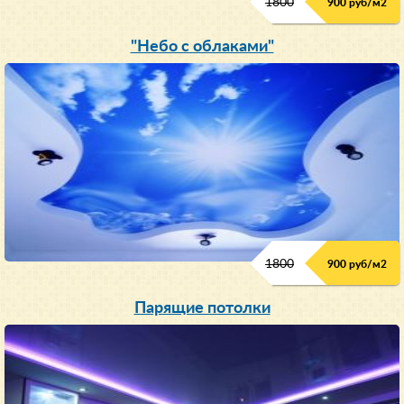
1800
900 руб/м
2
"Небо с облаками"
1800
900 руб/м
2
Парящие потолки