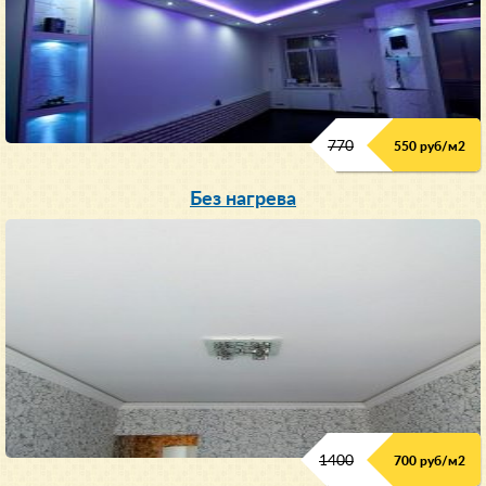
770
550 руб/м
2
Без нагрева
1400
700 руб/м2