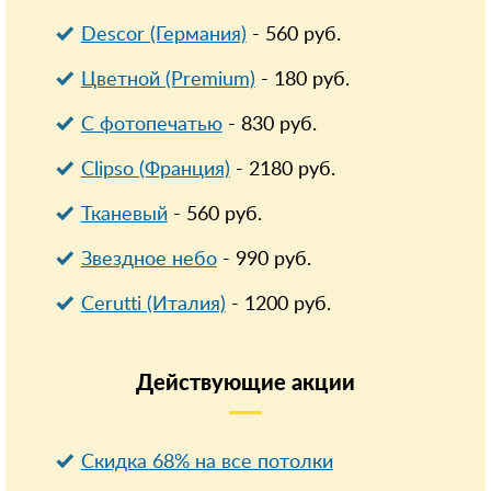
Descor (Германия)
-
560
руб.
Цветной (Premium)
-
180
руб.
С фотопечатью
-
830
руб.
Clipso (Франция)
-
2180
руб.
Тканевый
-
560
руб.
Звездное небо
-
990
руб.
Cerutti (Италия)
-
1200
руб.
Действующие
акции
Скидка 68% на все потолки