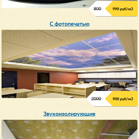
800
990 руб/м
2
С фотопечатью
2000
900 руб/м
2
Звукоизолирующие