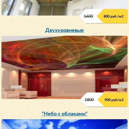
1600
800 руб./м2
Двухуровневые
1800
900 руб/м
2
"Небо с облаками"