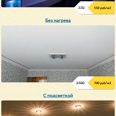
770
550 руб/м
2
Без нагрева
1400
700 руб/м2
С подсветкой