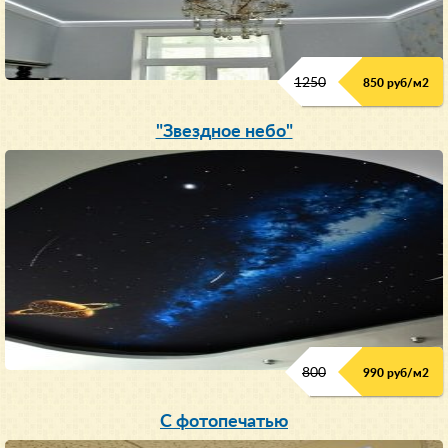
1250
850 руб/м
2
"Звездное небо"
800
990 руб/м
2
С фотопечатью