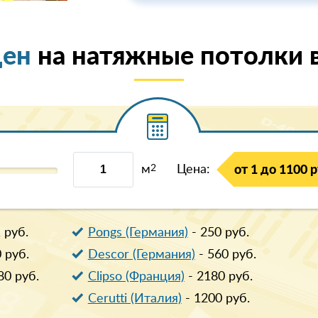
цен
на натяжные потолки в
м
2
Цена:
от 1 до 1100 р
1
руб.
Pongs (Германия)
-
250
руб.
0
руб.
Descor (Германия)
-
560
руб.
80
руб.
Clipso (Франция)
-
2180
руб.
Cerutti (Италия)
-
1200
руб.