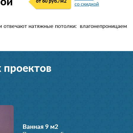
ной
от 60 руб./м
2
со скидкой
им отвечают натяжные потолки: влагонепроницаем
 проектов
Ванная 9 м
2