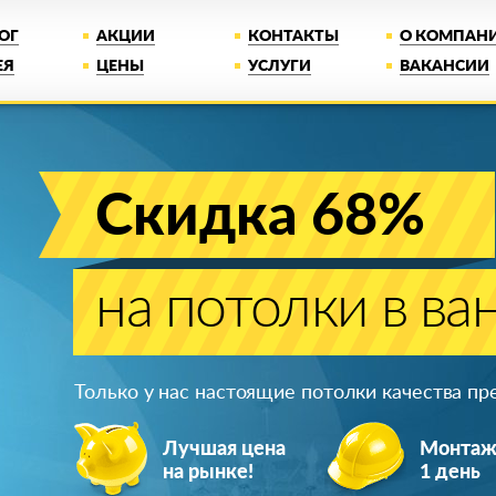
ОГ
АКЦИИ
КОНТАКТЫ
О КОМПАН
ЕЯ
ЦЕНЫ
УСЛУГИ
ВАКАНСИИ
Скидка 68%
на потолки в ва
Только у нас настоящие потолки качества п
Лучшая цена
Монта
на рынке!
1 день