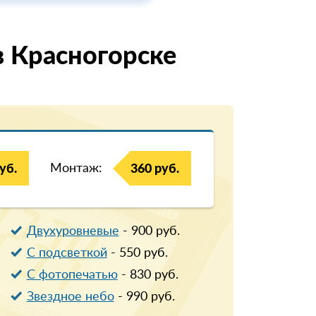
 Красногорске
Монтаж:
уб.
360 руб.
Двухуровневые
-
900
руб.
С подсветкой
-
550
руб.
С фотопечатью
-
830
руб.
Звездное небо
-
990
руб.