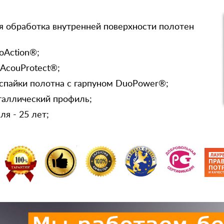
я обработка внутренней поверхности полотен
oAction®;
 AcouProtect®;
спайки полотна с гарпуном DuoPower®;
таллический профиль;
я - 25 лет;