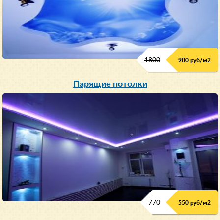
1800
900 руб/м
2
Парящие потолки
770
550 руб/м
2