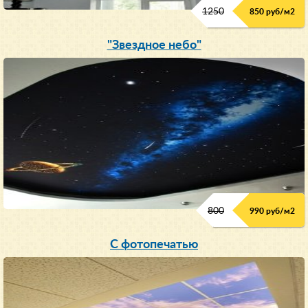
1250
850 руб/м
2
"Звездное небо"
800
990 руб/м
2
С фотопечатью