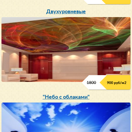
Двухуровневые
1800
900 руб/м
2
"Небо с облаками"