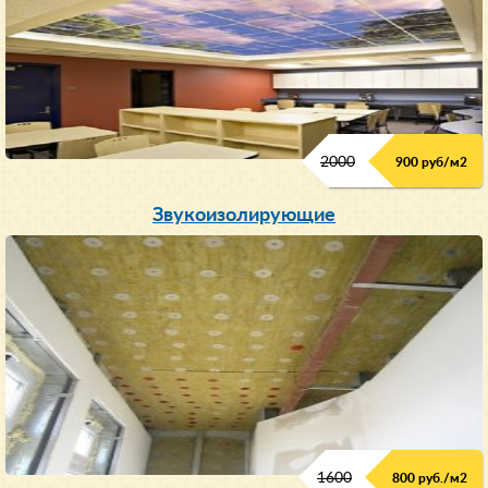
2000
900 руб/м
2
Звукоизолирующие
1600
800 руб./м2