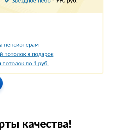
Звездное небо
-
990
руб.
а пенсионерам
й потолок в подарок
 потолок по 1 руб.
рты качества!