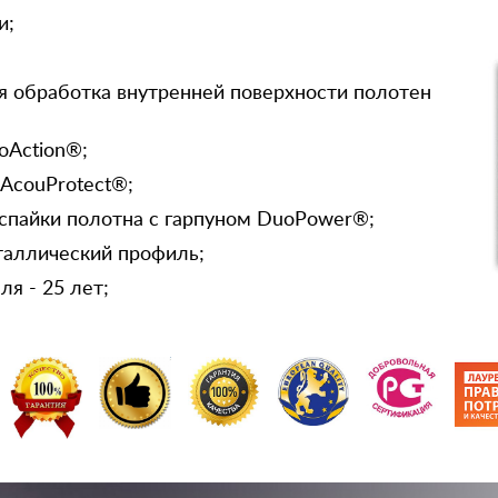
и;
я обработка внутренней поверхности полотен
oAction®;
 AcouProtect®;
спайки полотна с гарпуном DuoPower®;
таллический профиль;
я - 25 лет;