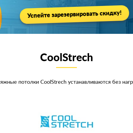
Успейте зарезервировать скидку!
CoolStrech
яжные потолки CoolStrech устанавливаются без нагр