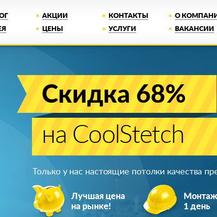
ОГ
АКЦИИ
КОНТАКТЫ
О КОМПАН
ЕЯ
ЦЕНЫ
УСЛУГИ
ВАКАНСИИ
Скидка 68%
на CoolStetch
Только у нас настоящие потолки качества п
Лучшая цена
Монта
на рынке!
1 день