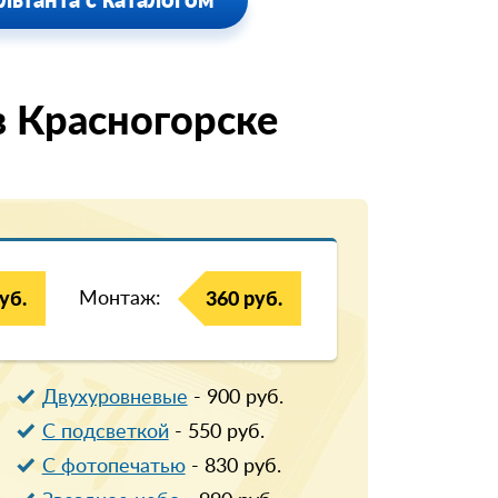
льтанта с каталогом
 Красногорске
Монтаж:
уб.
360 руб.
Двухуровневые
-
900
руб.
С подсветкой
-
550
руб.
С фотопечатью
-
830
руб.