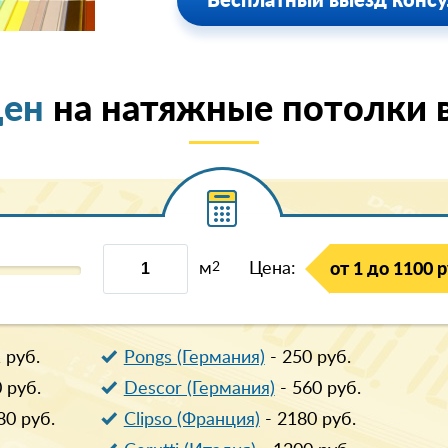
Бесплатный выезд консу
цен
на натяжные потолки в
м
2
Цена:
от 1 до 1100 р
1
руб.
Pongs (Германия)
-
250
руб.
0
руб.
Descor (Германия)
-
560
руб.
80
руб.
Clipso (Франция)
-
2180
руб.