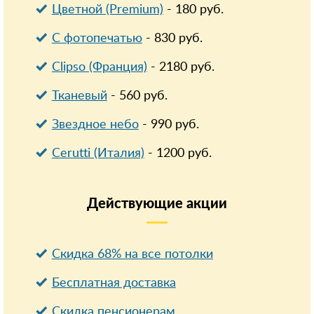
Цветной (Premium)
-
180
руб.
С фотопечатью
-
830
руб.
Clipso (Франция)
-
2180
руб.
Тканевый
-
560
руб.
Звездное небо
-
990
руб.
Cerutti (Италия)
-
1200
руб.
Действующие
акции
Скидка 68% на все потолки
Бесплатная доставка
Cкидка пенсионерам