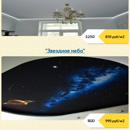
1250
850 руб/м
2
"Звездное небо"
800
990 руб/м
2