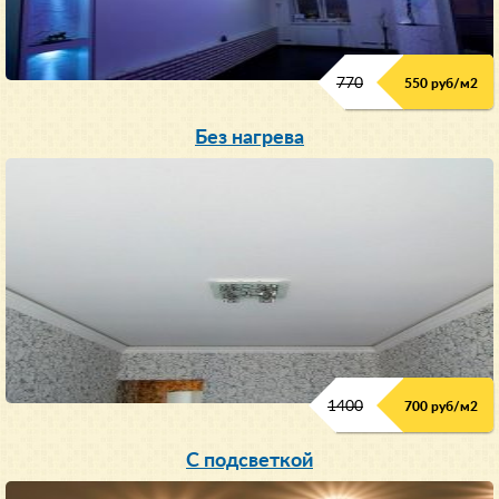
770
550 руб/м
2
Без нагрева
1400
700 руб/м2
С подсветкой