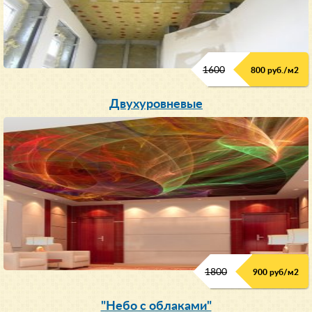
1600
800 руб./м2
Двухуровневые
1800
900 руб/м
2
"Небо с облаками"