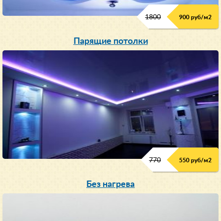
1800
900 руб/м
2
Парящие потолки
770
550 руб/м
2
Без нагрева