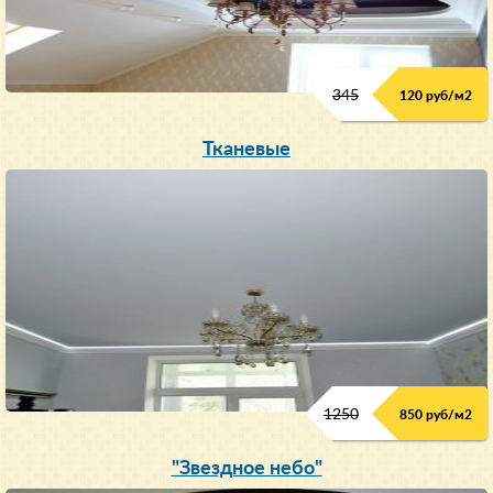
345
120 руб/м
2
Тканевые
1250
850 руб/м
2
"Звездное небо"