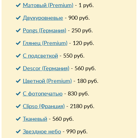
Матовый (Premium)
-
1
руб.
Двухуровневые
-
900
руб.
Pongs (Германия)
-
250
руб.
Глянец (Premium)
-
120
руб.
С подсветкой
-
550
руб.
Descor (Германия)
-
560
руб.
Цветной (Premium)
-
180
руб.
С фотопечатью
-
830
руб.
Clipso (Франция)
-
2180
руб.
Тканевый
-
560
руб.
Звездное небо
-
990
руб.