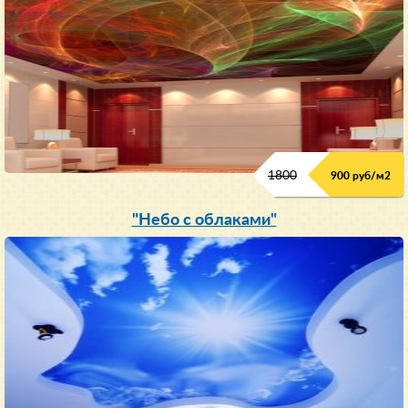
1800
900 руб/м
2
"Небо с облаками"