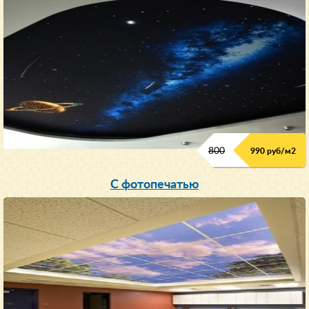
800
990 руб/м
2
С фотопечатью