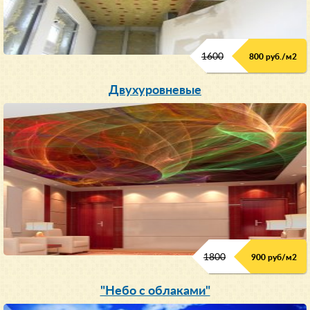
1600
800 руб./м2
Двухуровневые
1800
900 руб/м
2
"Небо с облаками"