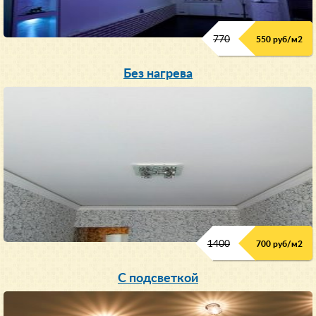
770
550 руб/м
2
Без нагрева
1400
700 руб/м2
С подсветкой