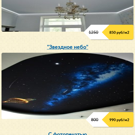
1250
850 руб/м
2
"Звездное небо"
800
990 руб/м
2
С фотопечатью